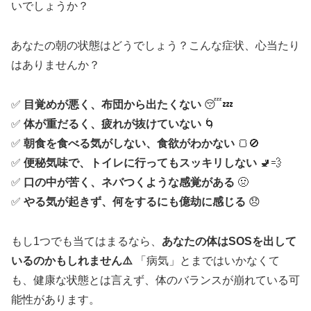
いでしょうか？
あなたの朝の状態はどうでしょう？こんな症状、心当たり
はありませんか？
✅
目覚めが悪く、布団から出たくない
😴💤
✅
体が重だるく、疲れが抜けていない
🌀
✅
朝食を食べる気がしない、食欲がわかない
🍞🚫
✅
便秘気味で、トイレに行ってもスッキリしない
🚽💨
✅
口の中が苦く、ネバつくような感覚がある
🤢
✅
やる気が起きず、何をするにも億劫に感じる
😞
もし1つでも当てはまるなら、
あなたの体はSOSを出して
いるのかもしれません⚠️
「病気」とまではいかなくて
も、健康な状態とは言えず、体のバランスが崩れている可
能性があります。