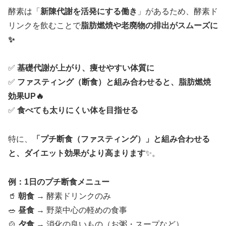
酵素は「
新陳代謝を活発にする働き
」があるため、酵素ド
リンクを飲むことで
脂肪燃焼や老廃物の排出がスムーズに
✨
✅
基礎代謝が上がり、痩せやすい体質に
✅
ファスティング（断食）と組み合わせると、脂肪燃焼
効果UP🔥
✅
食べても太りにくい体を目指せる
特に、
「プチ断食（ファスティング）」と組み合わせる
と、ダイエット効果がより高まります
✨。
例：1日のプチ断食メニュー
🥤
朝食
→ 酵素ドリンクのみ
🥗
昼食
→ 野菜中心の軽めの食事
🍲
夕食
→ 消化の良いもの（お粥・スープなど）