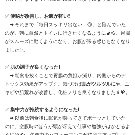
✅
便秘が改善し、お腹が軽い❗
➡ それまで「毎日スッキリ出ない…😢」と悩んでいた
のが、朝に自然とトイレに行きたくなるように🚽💨。胃腸
がスムーズに動くようになり、お腹が張る感じもなくなり
ました✨。
✅
肌の調子が良くなった❗
➡ 朝食を抜くことで胃腸の負担が減り、内側からのデ
トックス効果がアップ🎉。気づけば
肌がツルツルに✨
。ニ
キビや肌荒れが改善し、化粧ノリも良くなりました💄💖。
✅
集中力が持続するようになった❗
➡ 以前は朝食後に眠気が襲ってきてボーッとしていた
のに、空腹時のほうが頭が冴えて仕事や勉強がはかどるよ
うに📖✍。午前中のパフォーマンスが格段にアップしま