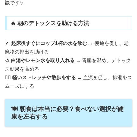
訣
です✨
🔥 朝のデトックスを助ける方法
💧
起床後すぐにコップ1杯の水を飲む
→ 便通を促し、老
廃物の排出を助ける
🍋
白湯やレモン水を取り入れる
→ 胃腸を温め、デトック
ス効果を高める
🚶‍♂️
軽いストレッチや散歩をする
→ 血流を促し、排泄をス
ムーズにする
🍽️ 朝食は本当に必要？食べない選択が健
康を左右する