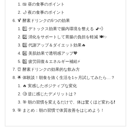
🍱 昼の食事のポイント
🌙 夜の食事のポイント
🍹 酵素ドリンクの5つの効果
1️⃣ デトックス効果で腸内環境を整える 🚽💨
2️⃣ 消化をサポートして胃腸の負担を軽減 🍽️✨
3️⃣ 代謝アップ＆ダイエット効果🔥
4️⃣ 美肌効果で透明感アップ💖
5️⃣ 疲労回復＆エネルギー補給⚡
⏰ 酵素ドリンクの効果的な飲み方
🌟 体験談！朝食を抜く生活を1ヶ月試してみたら…？
🔥 実感したポジティブな変化
🧐 逆に感じたデメリットは？
🎯 朝の習慣を変えるだけで、体は驚くほど変わる❗
🎯 まとめ：朝の習慣で体質改善をはじめよう！