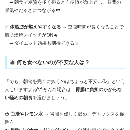
➡ 朝食で糖質を多く摂ると血糖値が急上昇し、昼間の
眠気やだるさにつながる💤
✅
体脂肪が燃えやすくなる
→ 空腹時間が長くなることで
脂肪燃焼スイッチがON🔥
➡ ダイエット効果も期待できる✨
🍏 何も食べないのが不安な人は？
「でも、朝食を完全に抜くのはちょっと不安…💦」という
人もいますよね💡 そんな場合は、
胃腸に負担のかからな
い軽めの朝食
を選びましょう。
🥣
白湯やレモン水
→ 胃腸を優しく温め、デトックスを促
進💧