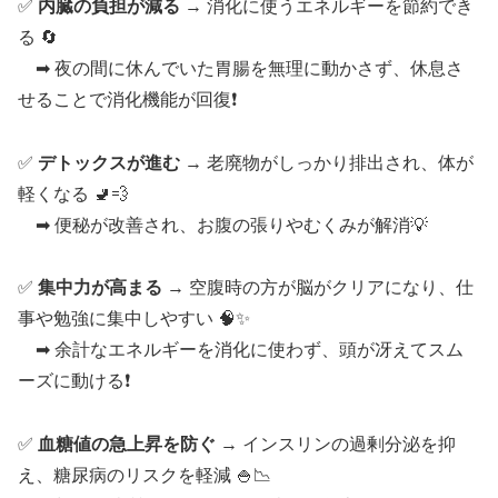
✅
内臓の負担が減る
→ 消化に使うエネルギーを節約でき
る 🔄
➡ 夜の間に休んでいた胃腸を無理に動かさず、休息さ
せることで消化機能が回復❗
✅
デトックスが進む
→ 老廃物がしっかり排出され、体が
軽くなる 🚽💨
➡ 便秘が改善され、お腹の張りやむくみが解消💡
✅
集中力が高まる
→ 空腹時の方が脳がクリアになり、仕
事や勉強に集中しやすい 🧠✨
➡ 余計なエネルギーを消化に使わず、頭が冴えてスム
ーズに動ける❗
✅
血糖値の急上昇を防ぐ
→ インスリンの過剰分泌を抑
え、糖尿病のリスクを軽減 🍚📉