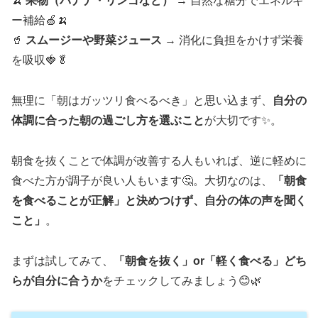
🍌
果物（バナナ・リンゴなど）
→ 自然な糖分でエネルギ
ー補給🍏🍌
🥤
スムージーや野菜ジュース
→ 消化に負担をかけず栄養
を吸収🍓🥬
無理に「朝はガッツリ食べるべき」と思い込まず、
自分の
体調に合った朝の過ごし方を選ぶこと
が大切です✨。
朝食を抜くことで体調が改善する人もいれば、逆に軽めに
食べた方が調子が良い人もいます🤔。大切なのは、
「朝食
を食べることが正解」と決めつけず、自分の体の声を聞く
こと」
。
まずは試してみて、
「朝食を抜く」or「軽く食べる」どち
らが自分に合うか
をチェックしてみましょう😊🌿